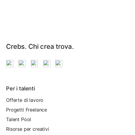
Navigazione
articoli
Crebs. Chi crea trova.
Per i talenti
Offerte di lavoro
Progetti Freelance
Talent Pool
Risorse per creativi