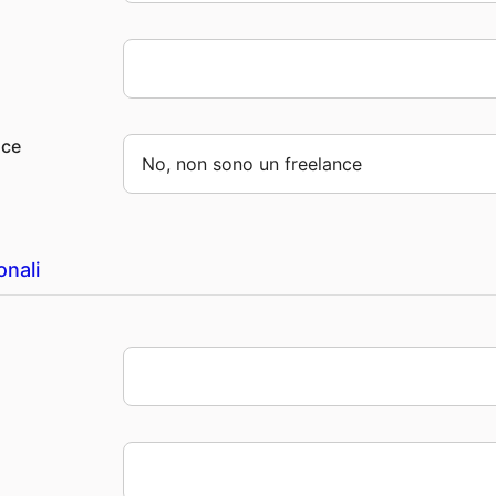
nce
onali