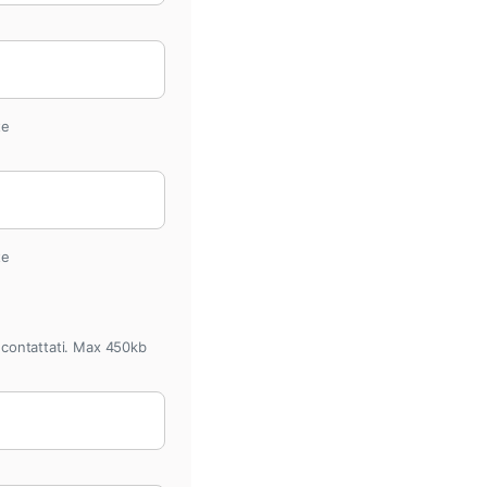
te
te
e contattati. Max 450kb