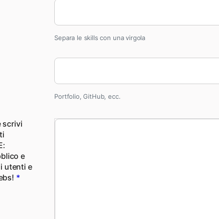
Separa le skills con una virgola
Portfolio, GitHub, ecc.
 scrivi
ti
E:
blico e
li utenti e
rebs!
*