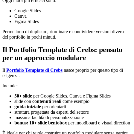
Oggi i tool più efficaci sono:
Google Slides
Canva
Figma Slides
Permettono di duplicare, riordinare e condividere versioni diverse
del portfolio in pochi minuti.
Il Portfolio Template di Crebs: pensato
per un approccio modulare
Il
Portfolio Template di Crebs
nasce proprio per questo tipo di
esigenza.
Include:
50+ slide
per Google Slides, Canva e Figma Slides
slide con
contenuti reali
come esempio
guida iniziale
per orientarti
struttura progettata da esperti del settore
massima facilità di personalizzazione
bonus: 10+ slide bentobox
per moodboard e visual direction
È ideale per chi vuole costruire un portfolio modulare senza partire