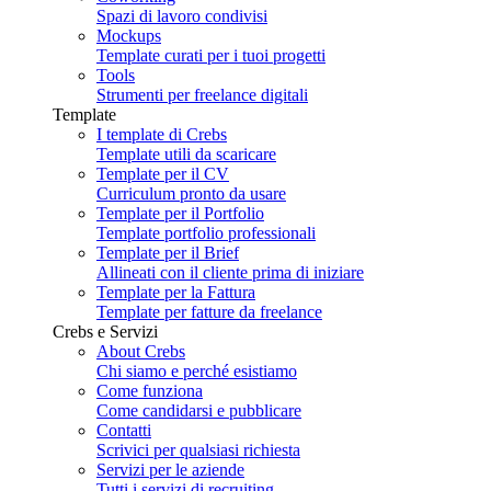
Spazi di lavoro condivisi
Mockups
Template curati per i tuoi progetti
Tools
Strumenti per freelance digitali
Template
I template di Crebs
Template utili da scaricare
Template per il CV
Curriculum pronto da usare
Template per il Portfolio
Template portfolio professionali
Template per il Brief
Allineati con il cliente prima di iniziare
Template per la Fattura
Template per fatture da freelance
Crebs e Servizi
About Crebs
Chi siamo e perché esistiamo
Come funziona
Come candidarsi e pubblicare
Contatti
Scrivici per qualsiasi richiesta
Servizi per le aziende
Tutti i servizi di recruiting