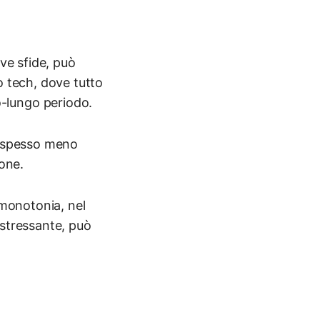
ove sfide, può
o tech, dove tutto
-lungo periodo.
o spesso meno
ione.
 monotonia, nel
 stressante, può