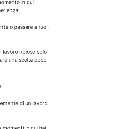
l momento in cui
perienza.
nte o passare a ruoli
un lavoro noioso solo
fare una scelta poco
o
icemente di un lavoro
 momenti in cui hai