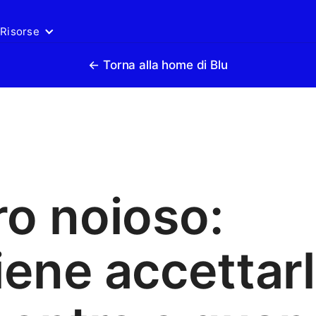
Risorse
← Torna alla home di Blu
o noioso:
ene accettar