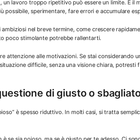
era, un lavoro troppo ripetitivo può essere un limite. È i
più possibile, sperimentare, fare errori e accumulare es
i ambiziosi nel breve termine, come crescere rapidame
to poco stimolante potrebbe rallentarti.
fare attenzione alle motivazioni. Se stai considerando 
ituazione difficile, senza una visione chiara, potresti 
uestione di giusto o sbagliat
ioso” è spesso riduttivo. In molti casi, si tratta sempl
è se sia noioso, ma se è giusto per te adesso. Ci sono