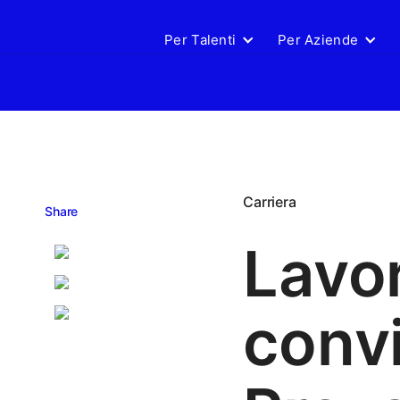
Per Talenti
Per Aziende
Carriera
Share
Lavor
convi