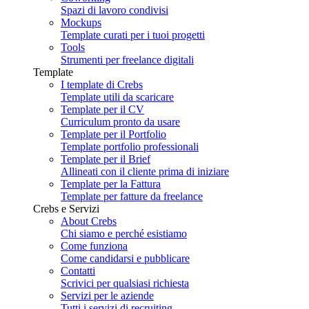
Spazi di lavoro condivisi
Mockups
Template curati per i tuoi progetti
Tools
Strumenti per freelance digitali
Template
I template di Crebs
Template utili da scaricare
Template per il CV
Curriculum pronto da usare
Template per il Portfolio
Template portfolio professionali
Template per il Brief
Allineati con il cliente prima di iniziare
Template per la Fattura
Template per fatture da freelance
Crebs e Servizi
About Crebs
Chi siamo e perché esistiamo
Come funziona
Come candidarsi e pubblicare
Contatti
Scrivici per qualsiasi richiesta
Servizi per le aziende
Tutti i servizi di recruiting