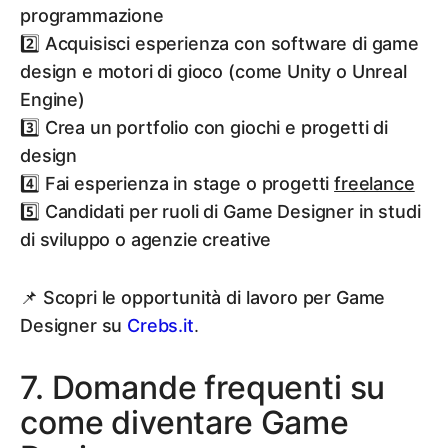
programmazione
2️⃣
Acquisisci esperienza con software di game
design e motori di gioco (come Unity o Unreal
Engine)
3️⃣
Crea un portfolio con giochi e progetti di
design
4️⃣
Fai esperienza in stage o progetti
freelance
5️⃣
Candidati per ruoli di Game Designer in studi
di sviluppo o agenzie creative
📌
Scopri le opportunità di lavoro per Game
Designer su
Crebs.it
.
7. Domande frequenti su
come diventare Game