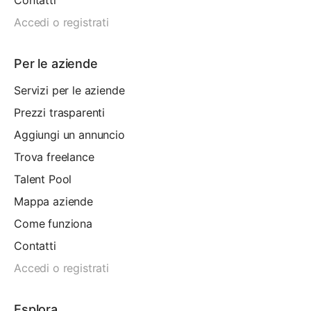
Contatti
Accedi o registrati
Per le aziende
Servizi per le aziende
Prezzi trasparenti
Aggiungi un annuncio
Trova freelance
Talent Pool
Mappa aziende
Come funziona
Contatti
Accedi o registrati
Esplora