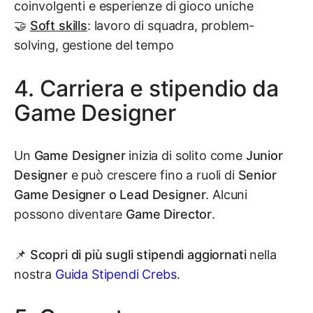
coinvolgenti e esperienze di gioco uniche
🤝
Soft skills
: lavoro di squadra, problem-
solving, gestione del tempo
4. Carriera e stipendio da
Game Designer
Un
Game Designer
inizia di solito come
Junior
Designer
e può crescere fino a ruoli di
Senior
Game Designer o Lead Designer
. Alcuni
possono diventare
Game Director
.
📌
Scopri di più sugli stipendi aggiornati
nella
nostra
Guida Stipendi Crebs
.