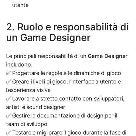
utente
2. Ruolo e responsabilità di
un Game Designer
Le principali responsabilità di un
Game Designer
includono:
✅ Progettare le regole e le dinamiche di gioco
✅ Creare i livelli di gioco, l’interfaccia utente e
l’esperienza visiva
✅ Lavorare a stretto contatto con sviluppatori,
artisti e sound designer
✅ Gestire la documentazione di design per il
team di sviluppo
✅ Testare e migliorare il gioco durante la fase di