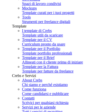
Spazi di lavoro condivisi
Mockups
Template curati per i tuoi progetti
Tools
Strumenti per freelance digitali
Template
I template di Crebs
Template utili da scaricare
Template per il CV
Curriculum pronto da usare
Template per il Portfolio
Template portfolio professionali
Template per il Brief
Allineati con il cliente prima di iniziare
Template per la Fattura
Template per fatture da freelance
Crebs e Servizi
About Crebs
Chi siamo e perché esistiamo
Come funziona
Come candidarsi e pubblicare
Contatti
Scrivici per qualsiasi richiesta
Servizi per le aziende
Tutti i servizi di recruiting