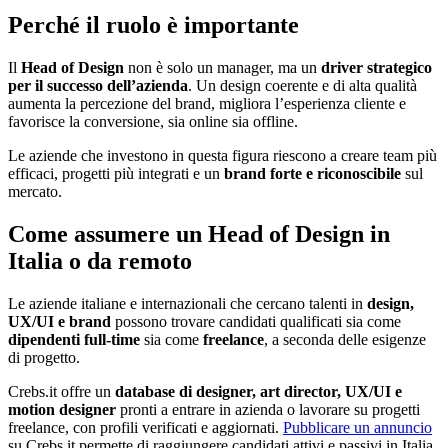
Perché il ruolo è importante
Il
Head of Design
non è solo un manager, ma un
driver strategico
per il successo dell’azienda
. Un design coerente e di alta qualità
aumenta la percezione del brand, migliora l’esperienza cliente e
favorisce la conversione, sia online sia offline.
Le aziende che investono in questa figura riescono a creare team più
efficaci, progetti più integrati e un
brand forte e riconoscibile
sul
mercato.
Come assumere un Head of Design in
Italia o da remoto
Le aziende italiane e internazionali che cercano talenti in
design,
UX/UI e brand
possono trovare candidati qualificati sia come
dipendenti full-time
sia come
freelance
, a seconda delle esigenze
di progetto.
Crebs.it offre un
database di designer, art director, UX/UI e
motion designer
pronti a entrare in azienda o lavorare su progetti
freelance, con profili verificati e aggiornati.
Pubblicare un annuncio
su Crebs.it permette di raggiungere candidati attivi e passivi in Italia