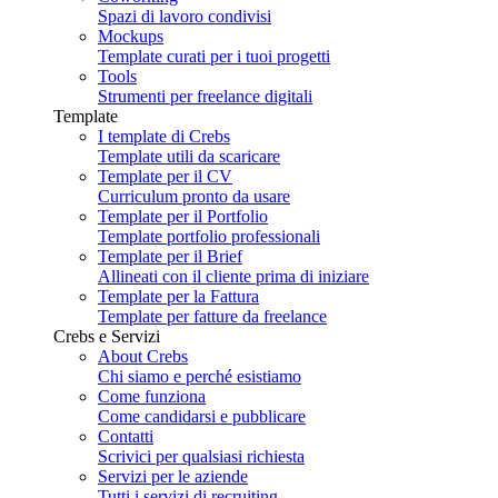
Spazi di lavoro condivisi
Mockups
Template curati per i tuoi progetti
Tools
Strumenti per freelance digitali
Template
I template di Crebs
Template utili da scaricare
Template per il CV
Curriculum pronto da usare
Template per il Portfolio
Template portfolio professionali
Template per il Brief
Allineati con il cliente prima di iniziare
Template per la Fattura
Template per fatture da freelance
Crebs e Servizi
About Crebs
Chi siamo e perché esistiamo
Come funziona
Come candidarsi e pubblicare
Contatti
Scrivici per qualsiasi richiesta
Servizi per le aziende
Tutti i servizi di recruiting