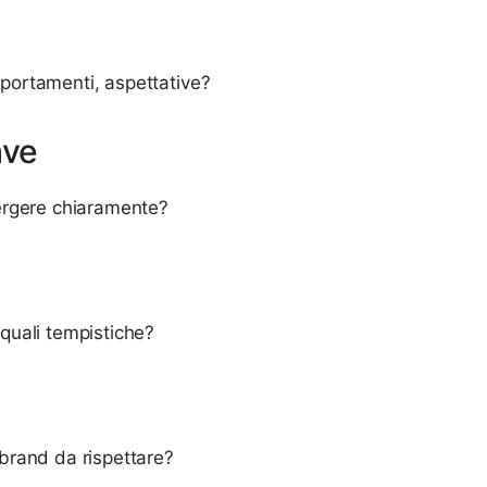
omportamenti, aspettative?
ave
ergere chiaramente?
quali tempistiche?
i brand da rispettare?