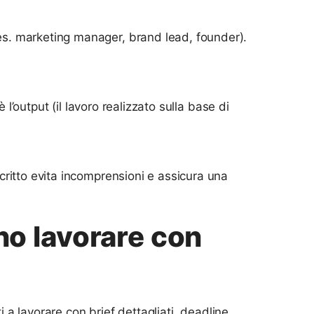
(es. marketing manager, brand lead, founder).
o è l’output (il lavoro realizzato sulla base di
 scritto evita incomprensioni e assicura una
no lavorare con
i a lavorare con brief dettagliati, deadline