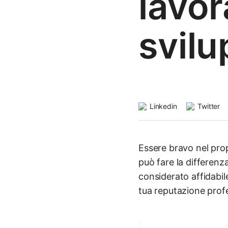
lavor
svil
Linkedin
Twitter
Essere bravo nel pro
può fare la differenz
considerato affidabil
tua reputazione profe