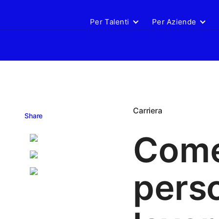
Per Talenti
Per Aziende
Carriera
Share
Come
perso