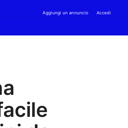
Aggiungi un annuncio
Accedi
na
facile