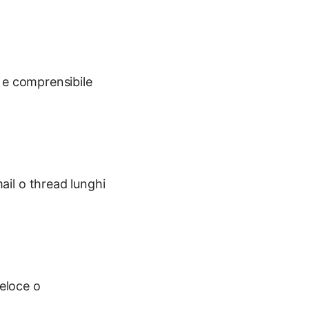
 e comprensibile
il o thread lunghi
veloce o