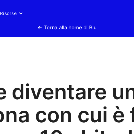
Risorse
← Torna alla home di Blu
 diventare u
na con cui è 